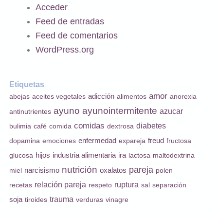
Acceder
Feed de entradas
Feed de comentarios
WordPress.org
Etiquetas
amor
adicción
abejas
aceites vegetales
alimentos
anorexia
ayuno
ayunointermitente
azucar
antinutrientes
comidas
diabetes
bulimia
café
comida
dextrosa
enfermedad
dopamina
emociones
expareja
freud
fructosa
industria alimentaria
glucosa
hijos
ira
lactosa
maltodextrina
nutrición
pareja
miel
narcisismo
oxalatos
polen
relación pareja
ruptura
recetas
respeto
sal
separación
trauma
soja
tiroides
verduras
vinagre