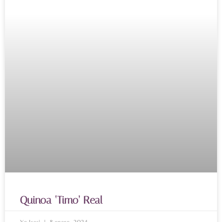
Quinoa ‘Timo’ Real