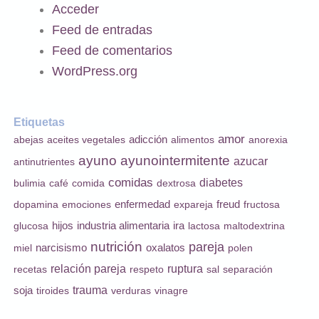
Acceder
Feed de entradas
Feed de comentarios
WordPress.org
Etiquetas
amor
adicción
abejas
aceites vegetales
alimentos
anorexia
ayuno
ayunointermitente
azucar
antinutrientes
comidas
diabetes
bulimia
café
comida
dextrosa
enfermedad
dopamina
emociones
expareja
freud
fructosa
industria alimentaria
glucosa
hijos
ira
lactosa
maltodextrina
nutrición
pareja
miel
narcisismo
oxalatos
polen
relación pareja
ruptura
recetas
respeto
sal
separación
trauma
soja
tiroides
verduras
vinagre