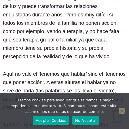
de luz y puede transformar las relaciones
enquistadas durante años. Pero es muy difícil si
todos los miembros de la familia no ponen acción,
como por ejemplo, yendo a terapia, y no hace falta
que sea terapia grupal o familiar ya que cada
miembro tiene su propia historia y su propia
percepción de la realidad y de lo que ha vivido.
Aquí no vale el ‘tenemos que hablar’ sino el ‘tenemos
que poner acción’. A estas alturas el hablar ya no
sirve de nada (las palabras se las lleva el viento),
aquí sólo las acciones son capaces de llevarnos a la
Usamos cookies para asegurar que te damos la mejor
experiencia en nuestra web. Si continúas usando este sitio,
transmutación.
asumiremos que estás de acuerdo con ello.
Aceptar Cookies
No Aceptar
También quiero hacer un inciso porque podría