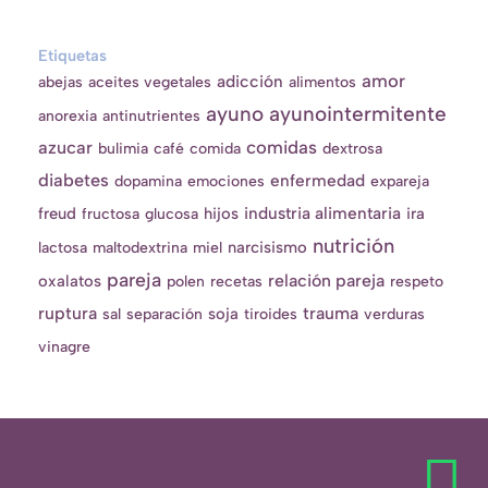
Etiquetas
amor
adicción
abejas
aceites vegetales
alimentos
ayuno
ayunointermitente
anorexia
antinutrientes
comidas
azucar
bulimia
café
comida
dextrosa
diabetes
enfermedad
dopamina
emociones
expareja
industria alimentaria
freud
hijos
ira
fructosa
glucosa
nutrición
narcisismo
lactosa
maltodextrina
miel
pareja
relación pareja
oxalatos
polen
recetas
respeto
ruptura
trauma
soja
sal
separación
tiroides
verduras
vinagre