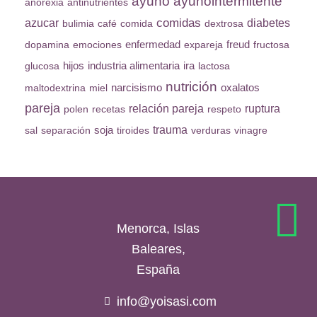
ayuno
ayunointermitente
anorexia
antinutrientes
azucar
comidas
diabetes
bulimia
café
comida
dextrosa
enfermedad
dopamina
emociones
expareja
freud
fructosa
industria alimentaria
glucosa
hijos
ira
lactosa
nutrición
maltodextrina
miel
narcisismo
oxalatos
pareja
relación pareja
ruptura
polen
recetas
respeto
trauma
sal
separación
soja
tiroides
verduras
vinagre
Menorca, Islas
Baleares,
España
info@yoisasi.com