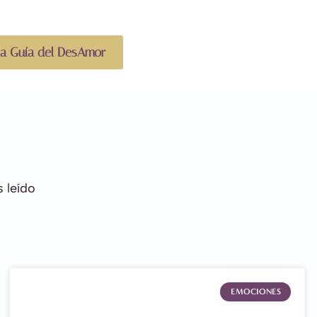
la Guía del DesAmor
 leído
EMOCIONES