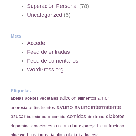
Superación Personal
(78)
Uncategorized
(6)
Meta
Acceder
Feed de entradas
Feed de comentarios
WordPress.org
Etiquetas
amor
adicción
abejas
aceites vegetales
alimentos
ayuno
ayunointermitente
anorexia
antinutrientes
azucar
comidas
diabetes
bulimia
café
comida
dextrosa
enfermedad
dopamina
emociones
expareja
freud
fructosa
industria alimentaria
glucosa
hijos
ira
lactosa